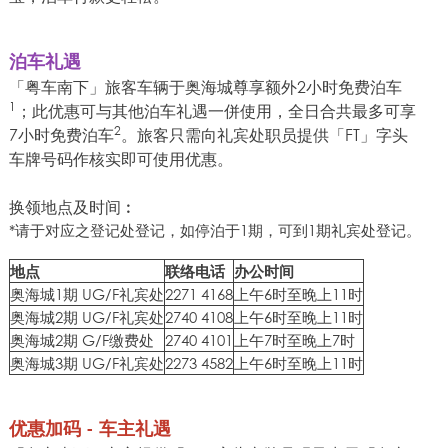
泊车礼遇
「粤车南下」旅客车辆于奥海城尊享额外2小时免费泊车
1
；此优惠可与其他泊车礼遇一併使用，全日合共最多可享
2
7小时免费泊车
。旅客只需向礼宾处职员提供「FT」字头
车牌号码作核实即可使用优惠。
换领地点及时间︰
*请于对应之登记处登记，如停泊于1期，可到1期礼宾处登记。
地点
联络电话
办公时间
奥海城1期 UG/F礼宾处
2271 4168
上午6时至晚上11时
奥海城2期 UG/F礼宾处
2740 4108
上午6时至晚上11时
奥海城2期 G/F缴费处
2740 4101
上午7时至晚上7时
奥海城3期 UG/F礼宾处
2273 4582
上午6时至晚上11时
优惠加码 - 车主礼遇