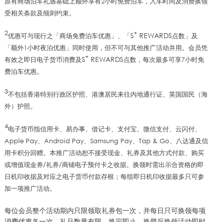
原有商场泊车礼遇基础上额外享有
2
小时免费泊车，入车时间及消费换领
受相关条款及细则约束。
2
+
S
REWARDS
优惠可与现行之「商场免费泊车优惠」、「
点数」及
「额外1小时夜泊优惠」同时使用，但不可与其他推广活动并用。会员凭
+
S
REWARDS
有效之即日电子货币消费及
点数，每次最多可享7小时免
费泊车优惠。
3
不包括香港特别行政区护照、港澳居民来往内地通行证、英国国民（海
外）护照。
4
电子货币指信用卡、易办事、借记卡、支付宝、微信支付、云闪付、
Apple Pay
、
Android Pay
、
Samsung Pay
、
Tap & Go
、八达通及信
用卡积分回赠。本推广活动恕不接受现金、礼券及其他方式付款、购买
或增值现金券
/
礼券
/
商铺电子预付卡之收据。换领时需出示合资格的
即
日机印收据及对应之电子货币付款存根；
每组即日机印收据最多只可参
加一项推广活动。
每位会员整个活动期内只限领取礼券包一次，并每日只可换领每项
消费优惠各一次，礼品数量有限，换完即止。换罄后换领活动即时