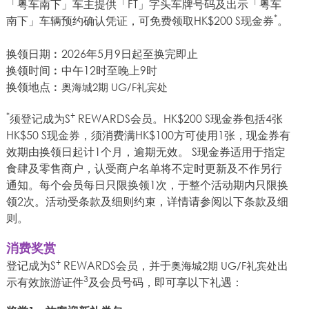
「粤车南下」车主提供「FT」字头车牌号码及出示「粤车
*
南下」车辆预约确认凭证，可免费领取HK$200 S现金券
。
换领日期︰2026年5月9日起至换完即止
换领时间︰中午12时至晚上9时
换领地点︰
奥海城2期 UG/F礼宾处
*
+
须登记成为S
REWARDS会员。HK$200 S现金券包括4张
HK$50 S现金券，须消费满HK$100方可使用1张，现金券有
效期由换领日起计1个月，逾期无效。 S现金券适用于指定
食肆及零售商户，认受商户名单将不定时更新及不作另行
通知。每个会员每日只限换领1次，于整个活动期内只限换
领2次。活动受条款及细则约束，详情请参阅以下条款及细
则。
消费奖赏
+
登记成为S
REWARDS会员，并于
出
奥海城2期 UG/F礼宾处
3
示有效旅游证件
及会员号码，即可享以下礼遇：