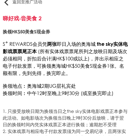
返回至推广活动
睇好戏‧尝美食 2
换领HK$50美食S现金券
+
S
REWARDS
会员凭
即日入场的奥海城
两张
the sky实体
电
(所有实体戏票票尾所列之放映日期及场次
影戏票票尾正本
必须相同，折扣后合计满HK$100
或以上
)
，并出示相应之
电子付款发票，可换领奥海城
HK$50
美食
S
现金券
1
张。名
额有限，先到先得，换完即止。
换领地点
︰
奥海城
2
期
UG层礼宾处
换领时间
︰
中午
12
时至晚上
9
时30分
(
或至换完即止
)
1. 只接受放映日期为换领当日之the sky实体电影戏票正本参与
此活动。如电影场次为换领当日晚上9时30分后放映，请于翌
日的换领时间内凭实体戏票正本进行换领；逾期恕不受理
2. 实体戏票与相应电子付款发票须为同一交易纪录，且两张实