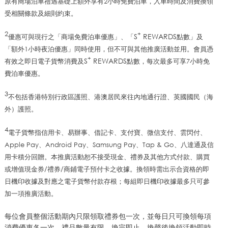
原有商場泊車禮遇基礎上額外享有
2
小時免費泊車，入車時間及消費換領
受相關條款及細則約束。
2
+
S
REWARDS
優惠可與現行之「商場免費泊車優惠」、「
點數」及
「額外1小時夜泊優惠」同時使用，但不可與其他推廣活動並用。會員憑
+
S
REWARDS
有效之即日電子貨幣消費及
點數，每次最多可享7小時免
費泊車優惠。
3
不包括香港特別行政區護照、港澳居民來往內地通行證、英國國民（海
外）護照。
4
電子貨幣指信用卡、易辦事、借記卡、支付寶、微信支付、雲閃付、
Apple Pay
、
Android Pay
、
Samsung Pay
、
Tap & Go
、八達通及信
用卡積分回贈。本推廣活動恕不接受現金、禮券及其他方式付款、購買
或增值現金券
/
禮券
/
商鋪電子預付卡之收據。換領時需出示合資格的
即
日機印收據及對應之電子貨幣付款存根；
每組即日機印收據最多只可參
加一項推廣活動。
每位會員整個活動期內只限領取禮券包一次，並每日只可換領每項
消費優惠各一次，禮品數量有限，換完即止。換罄後換領活動即時