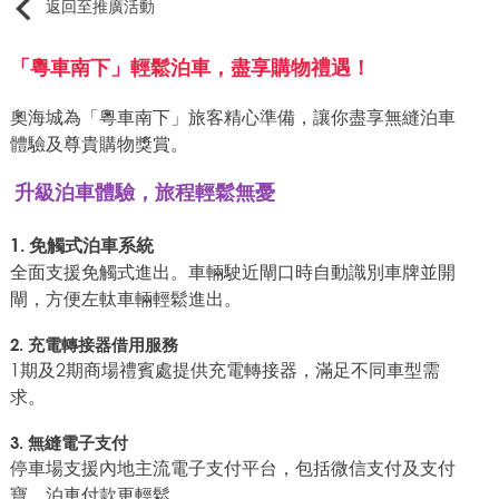
返回至推廣活動
「粵車南下」輕鬆泊車，盡享購物禮遇！
奧海城為「粵車南下」旅客精心準備，讓你盡享無縫泊車
體驗及尊貴購物獎賞。
升級泊車體驗，旅程輕鬆無憂
1. 免觸式泊車系統
全面支援免觸式進出。車輛駛近閘口時自動識別車牌並開
閘，方便左軚車輛輕鬆進出。
2. 充電轉接器借用服務
1期及2期商場禮賓處提供充電轉接器，滿足不同車型需
求。
3. 無縫電子支付
停車場支援內地主流電子支付平台，包括微信支付及支付
寶，泊車付款更輕鬆。