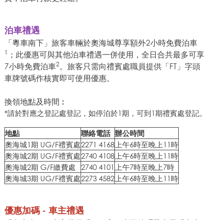
泊車禮遇
「粵車南下」旅客車輛於奧海城尊享額外2小時免費泊車
1
；此優惠可與其他泊車禮遇一併使用，全日合共最多可享
2
7小時免費泊車
。旅客只需向禮賓處職員提供「FT」字頭
車牌號碼作核實即可使用優惠。
換領地點及時間︰
*請於對應之登記處登記，如停泊於1期，可到1期禮賓處登記。
地點
聯絡電話
辦公時間
奧海城1期 UG/F禮賓處
2271 4168
上午6時至晚上11時
奧海城2期 UG/F禮賓處
2740 4108
上午6時至晚上11時
奧海城2期 G/F繳費處
2740 4101
上午7時至晚上7時
奧海城3期 UG/F禮賓處
2273 4582
上午6時至晚上11時
優惠加碼 - 車主禮遇