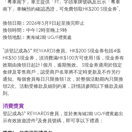
「粵車南下」車主提供「FT」字頭車牌號碼及出示「粵車
*
南下」車輛預約確認憑證，可免費領取HK$200 S現金券
。
換領日期︰2026年5月9日起至換完即止
換領時間︰中午12時至晚上9時
換領地點︰
奧海城2期 UG/F禮賓處
*
+
須登記成為S
REWARDS會員。HK$200 S現金券包括4張
HK$50 S現金券，須消費滿HK$100方可使用1張，現金券有
效期由換領日起計1個月，逾期無效。 S現金券適用於指定
食肆及零售商戶，認受商戶名單將不定時更新及不作另行
通知。每個會員每日只限換領1次，於整個活動期內只限換
領2次。活動受條款及細則約束，詳情請參閱以下條款及細
則。
消費獎賞
+
登記成為S
REWARDS會員，並於
出
奧海城2期 UG/F禮賓處
3
示有效旅遊證件
及會員號碼，即可享以下禮遇：