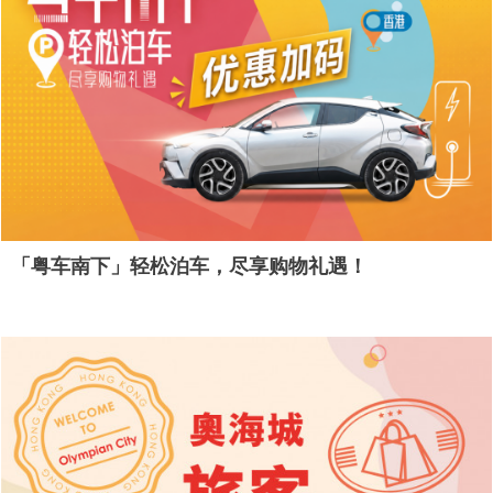
「粤车南下」轻松泊车，尽享购物礼遇！