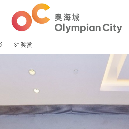
影
S⁺ 奖赏