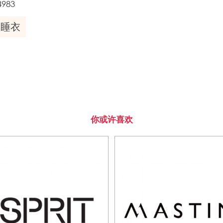
4983
睡衣
你或许喜欢