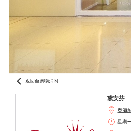
返回至购物消闲
黛安芬
奥海城2
星期一至