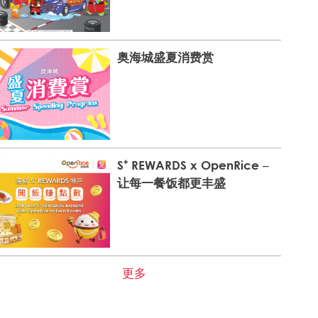
奥海城盛夏消费赏
S⁺ REWARDS x OpenRice –
让每一餐饭都更丰盛
更多