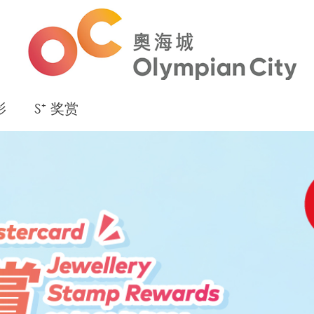
影
S⁺ 奖赏