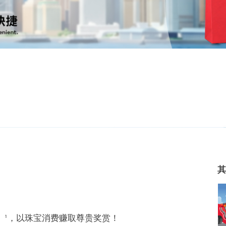
其
宝印花赏」¹，以珠宝消费赚取尊贵奖赏！