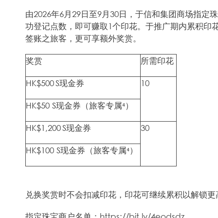
由2026年6月29日至9月30日，于信和集团商场指定珠宝商
功登记点数，即可赚取1个印花。于推广期内累积印花³，
签账之旅客，更可享额外奖赏。
奖赏​
所需印花
HK$500 S现金券
10
HK$50 S现金券（旅客专属⁴）
HK$1,200 S现金券
30
HK$100 S现金券（旅客专属⁴）
兑换奖赏时不会扣减印花，印花可继续累积以解锁更
指定珠宝商户名单：https://bit.ly/4eodsdz