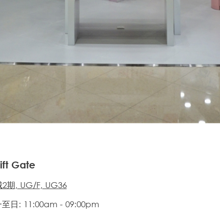
ift Gate
期, UG/F, UG36
日: 11:00am - 09:00pm