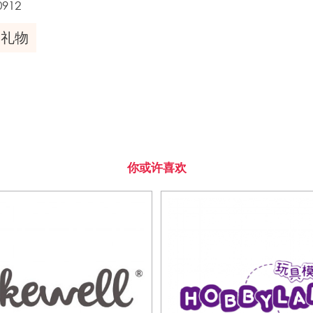
0912
礼物
你或许喜欢