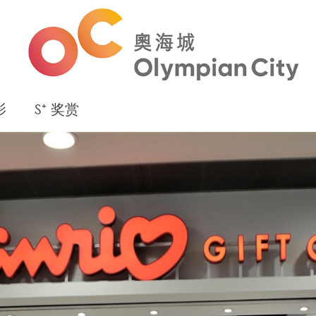
影
S⁺ 奖赏