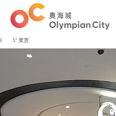
影
S⁺ 奖赏