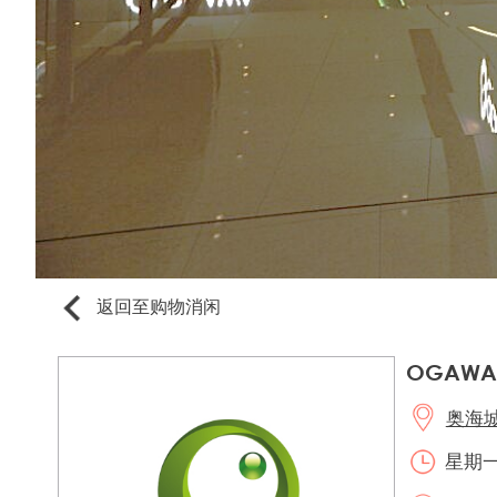
返回至购物消闲
OGAWA
奥海城2
星期一至