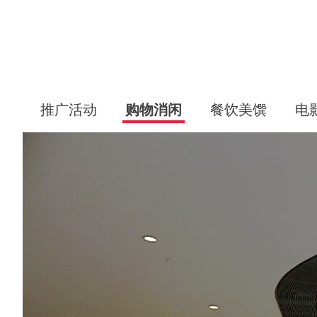
推广活动
购物消闲
餐饮美馔
电