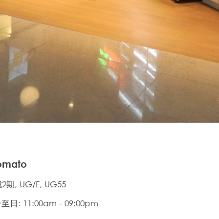
Tomato
期, UG/F, UG55
日: 11:00am - 09:00pm