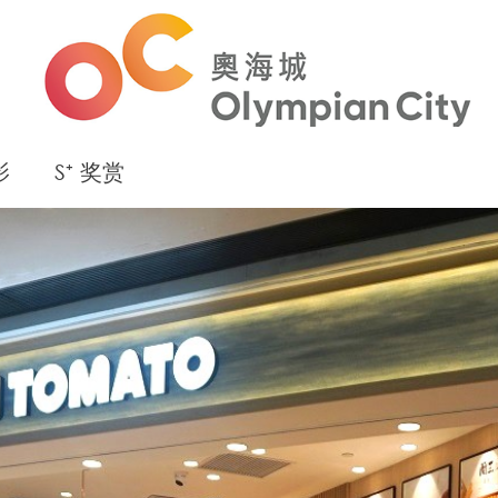
影
S⁺ 奖赏