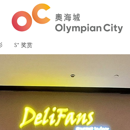
影
S⁺ 奖赏