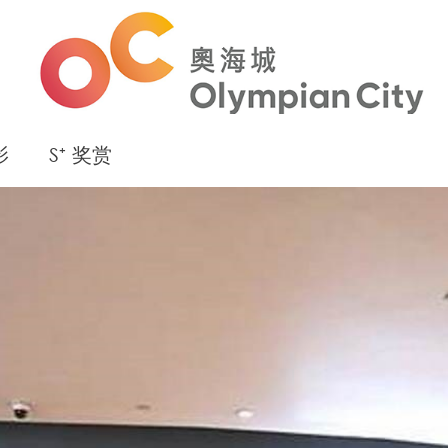
影
S⁺ 奖赏