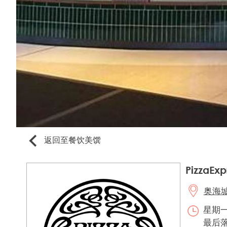
返回至餐饮美馔
PizzaExp
奥海城3
星期一至
最后落