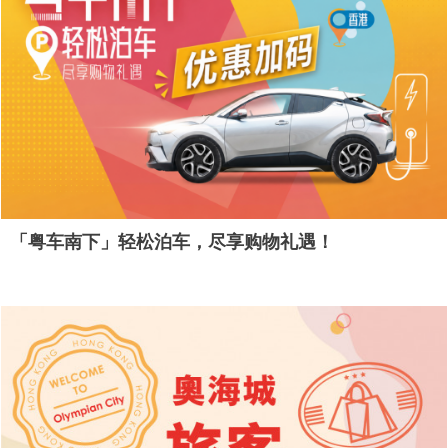
「粤车南下」轻松泊车，尽享购物礼遇！