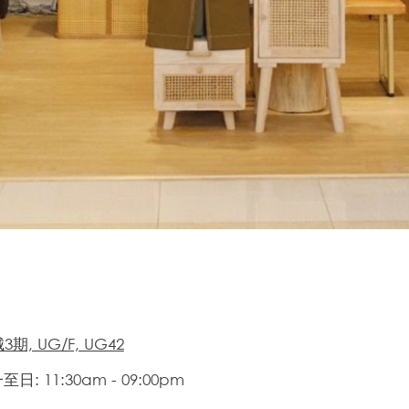
期, UG/F, UG42
日: 11:30am - 09:00pm