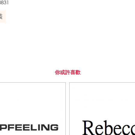
0831
裝
你或許喜歡