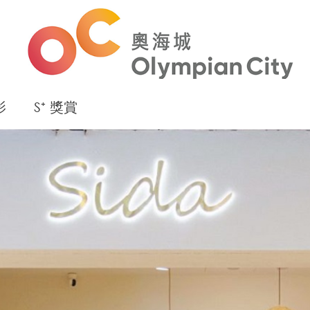
影
S⁺ 獎賞