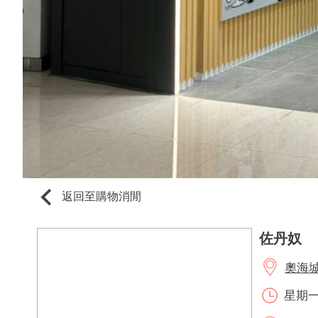
返回至購物消閒
佐丹奴
奧海城2
星期一至