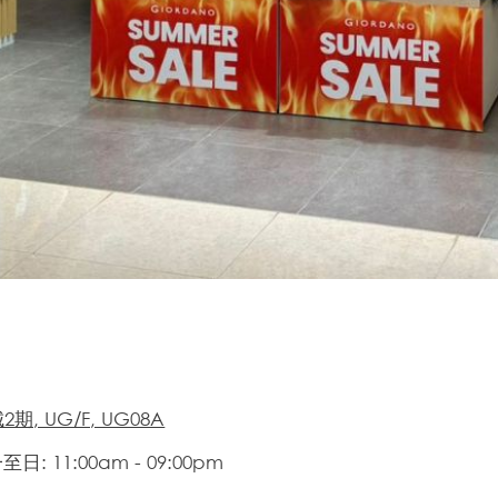
期, UG/F, UG08A
日: 11:00am - 09:00pm