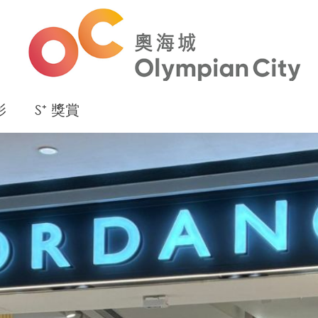
影
S⁺ 獎賞