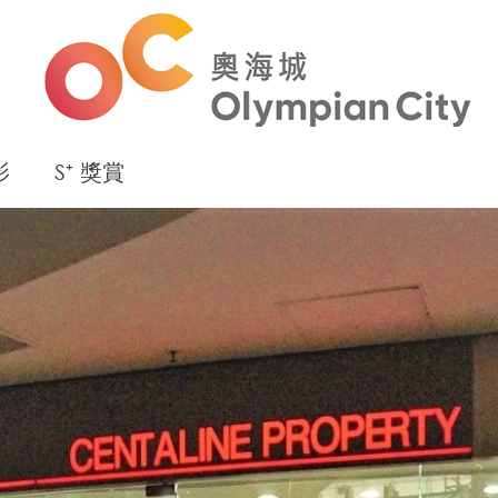
影
S⁺ 獎賞