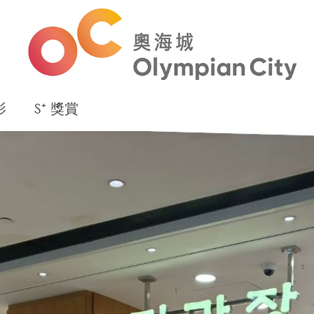
影
S⁺ 獎賞