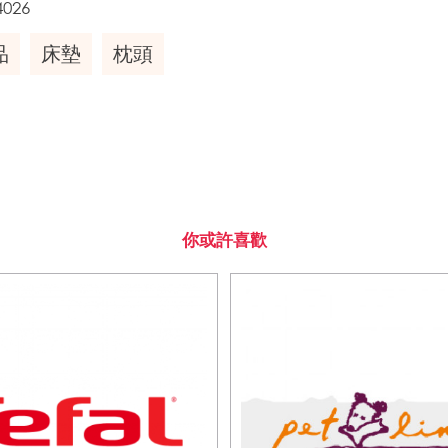
4026
品
床墊
枕頭
你或許喜歡