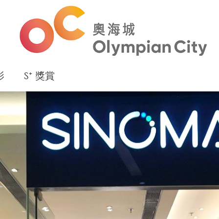
影
S⁺ 獎賞