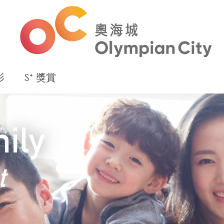
影
S⁺ 獎賞
ily
t