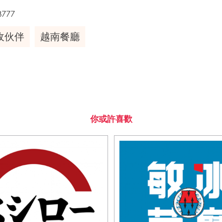
3777
收伙伴
越南餐廳
你或許喜歡