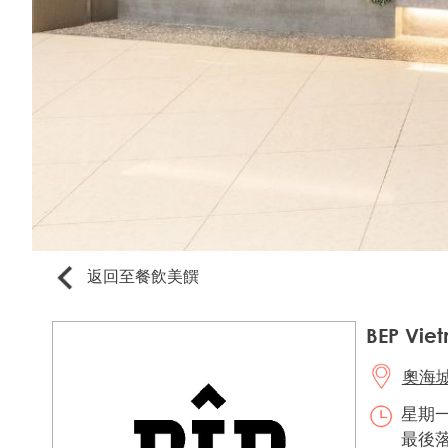
返回至餐飲美饌
BEP Vie
奧海城2
星期一至
最後落