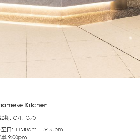
tnamese Kitchen
期, G/F, G70
日: 11:30am - 09:30pm
單 9:00pm