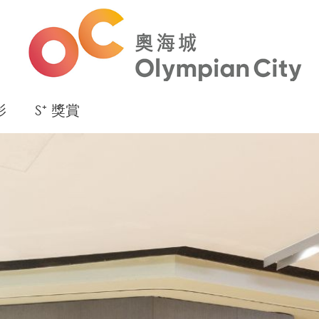
影
S⁺ 獎賞